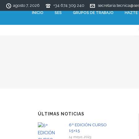
agosto 7, 2026
+34 674 309 240
secretaria.tecnica@ses
INICIO
SES
GRUPOS DE TRABAJO
HAZTE
ÚLTIMAS NOTICIAS
6º EDICIÓN CURSO
15×15
14 mayo, 2025