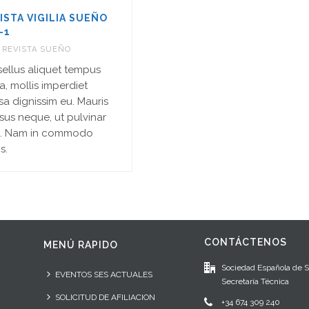
ISTA VIGILIA SUEÑO
-1
,
REVISTA SUEÑO
ellus aliquet tempus
la, mollis imperdiet
a dignissim eu. Mauris
isus neque, ut pulvinar
us. Nam in commodo
s.
CONTÁCTENOS
MENÚ RAPIDO
Sociedad Española de 
EVENTOS SES ACTUALES
Secretaría Técnica
SOLICITUD DE AFILIACION
+34 674 309 240