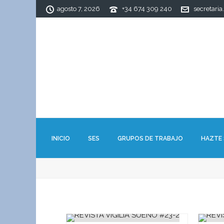
agosto 7, 2026
+34 674 309 240
secretaria
INICIO
SES
GRUPOS DE TRABAJO
HAZTE