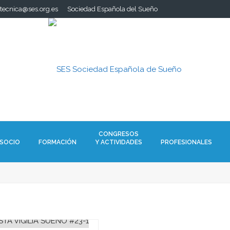
.tecnica@ses.org.es
Sociedad Española del Sueño
CONGRESOS
 SOCIO
FORMACIÓN
Y ACTIVIDADES
PROFESIONALES