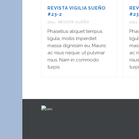
REVISTA VIGILIA SUEÑO
REV
#23-2
#23
2011
,
REVISTA SUEÑO
2011
Phasellus aliquet tempus
Phas
ligula, mollis imperdiet
ligu
massa dignissim eu. Mauris
mass
ac risus neque, ut pulvinar
ac r
risus. Nam in commodo
ris
turpis.
turpi