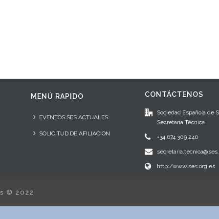
CONTÁCTENOS
MENÚ RAPIDO
Sociedad Española de 
EVENTOS SES ACTUALES
Secretaría Técnica
SOLICITUD DE AFILIACION
+34 674 309 240
secretaria.tecnica@ses.
http:/www.ses.org.es
os © 2022