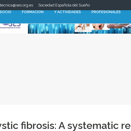
.tecnica@ses.org.es
Sociedad Española del Sueño
CONGRESOS
 SOCIO
FORMACIÓN
Y ACTIVIDADES
PROFESIONALES
ystic fibrosis: A systematic 