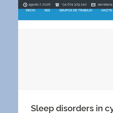
agosto 7, 2026
+34 674 309 240
secretaria
INICIO
SES
GRUPOS DE TRABAJO
HAZTE
Sleep disorders in c