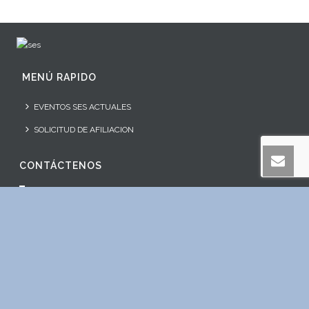
MENÚ RAPIDO
EVENTOS SES ACTUALES
SOLICITUD DE AFILIACION
CONTÁCTENOS
Sociedad Española de Sueño. Secretaría Técnica
+34 674 309 240
secretaria.tecnica@ses.org.es
http:/www.ses.org.es
SÍGUENOS EN