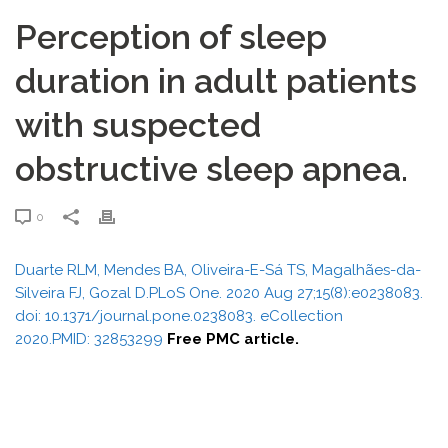
Perception of sleep
duration in adult patients
with suspected
obstructive sleep apnea.
0
Duarte RLM, Mendes BA, Oliveira-E-Sá TS, Magalhães-da-
Silveira FJ, Gozal D.PLoS One. 2020 Aug 27;15(8):e0238083.
doi: 10.1371/journal.pone.0238083. eCollection
2020.PMID: 32853299
Free PMC article.