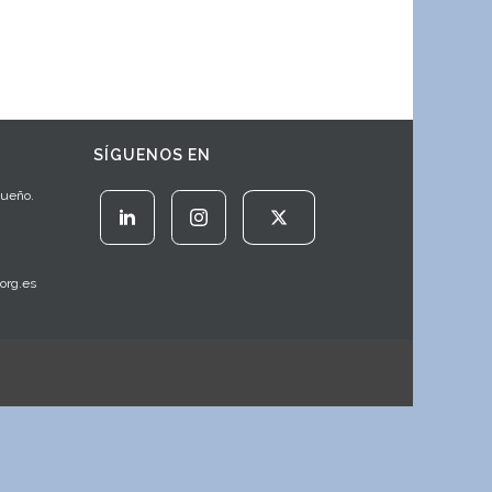
SÍGUENOS EN
Sueño.
org.es