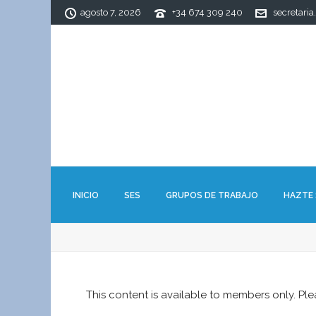
agosto 7, 2026
+34 674 309 240
secretaria
INICIO
SES
GRUPOS DE TRABAJO
HAZTE
This content is available to members only. Pl