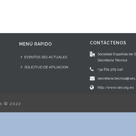
CONTÁCTENOS
MENÚ RAPIDO
Sociedad Española de 
EVENTOS SES ACTUALES
Secretaría Técnica
SOLICITUD DE AFILIACION
+34 674 309 240
secretaria.tecnica@ses.
http:/www.ses.org.es
os © 2022