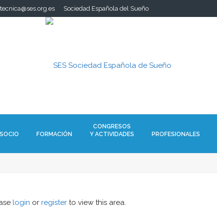
.tecnica@ses.org.es
Sociedad Española del Sueño
CONGRESOS
 SOCIO
FORMACIÓN
Y ACTIVIDADES
PROFESIONALES
ease
login
or
register
to view this area.