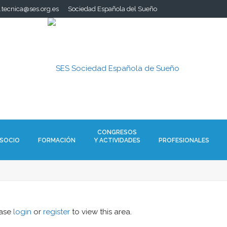
a.tecnica@ses.org.es
Sociedad Española del Sueño
CONGRESOS
 SOCIO
FORMACIÓN
Y ACTIVIDADES
PROFESIONALES
ease
login
or
register
to view this area.