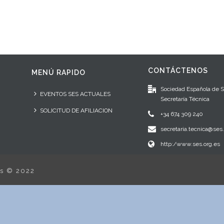
CONTÁCTENOS
MENÚ RAPIDO
Sociedad Española de 
EVENTOS SES ACTUALES
Secretaría Técnica
SOLICITUD DE AFILIACION
+34 674 309 240
secretaria.tecnica@ses.
http:/www.ses.org.es
os © 2022