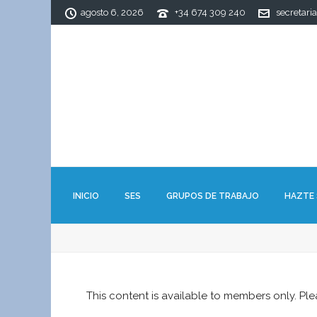
agosto 6, 2026
+34 674 309 240
secretari
INICIO
SES
GRUPOS DE TRABAJO
HAZTE
This content is available to members only. Pl