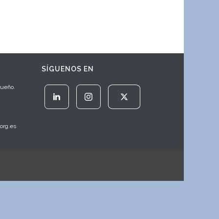
SÍGUENOS EN
Sueño.
org.es