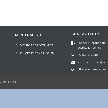
CONTÁCTENOS
MENÚ RAPIDO
Sociedad Española de 
EVENTOS SES ACTUALES
Secretaría Técnica
SOLICITUD DE AFILIACION
+34 674 309 240
secretaria.tecnica@ses.
http:/www.ses.org.es
os © 2022