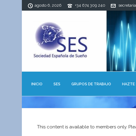
agosto 6, 2026
+34 674 309 240
secretari
INICIO
SES
GRUPOS DE TRABAJO
HAZTE
This content is available to members only. Pl