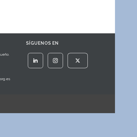
SÍGUENOS EN
Sueño.
org.es