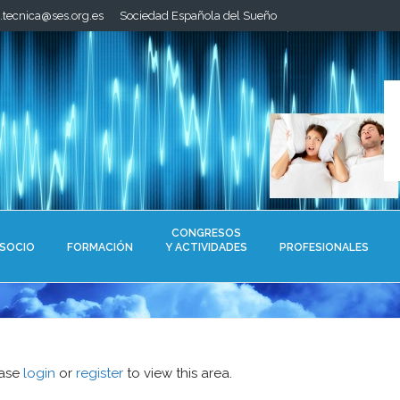
a.tecnica@ses.org.es
Sociedad Española del Sueño
CONGRESOS
 SOCIO
FORMACIÓN
Y ACTIVIDADES
PROFESIONALES
ease
login
or
register
to view this area.