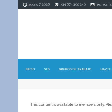
agosto 7, 2026
+34 674 309 240
secretaria
INICIO
SES
GRUPOS DE TRABAJO
HAZTE
This content is available to members only. Pl