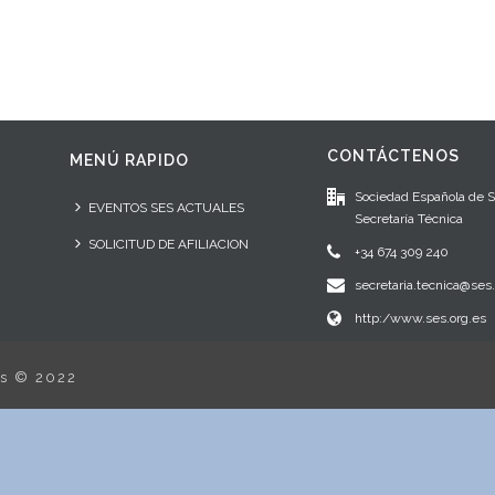
CONTÁCTENOS
MENÚ RAPIDO
Sociedad Española de 
EVENTOS SES ACTUALES
Secretaría Técnica
SOLICITUD DE AFILIACION
+34 674 309 240
secretaria.tecnica@ses.
http:/www.ses.org.es
os © 2022