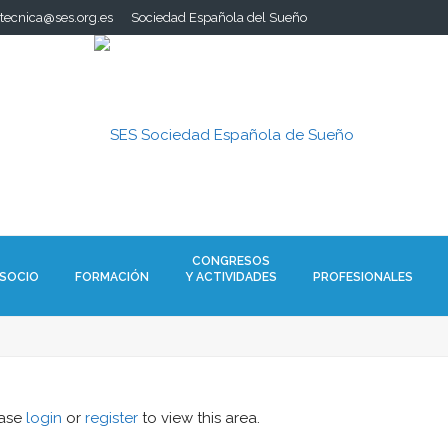
.tecnica@ses.org.es
Sociedad Española del Sueño
CONGRESOS
 SOCIO
FORMACIÓN
Y ACTIVIDADES
PROFESIONALES
ease
login
or
register
to view this area.