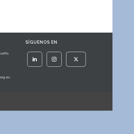
SÍGUENOS EN
Sueño.
org.es