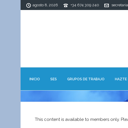
agosto 8, 2026
+34 674 309 240
secretari
INICIO
SES
GRUPOS DE TRABAJO
HAZTE
This content is available to members only. Pl