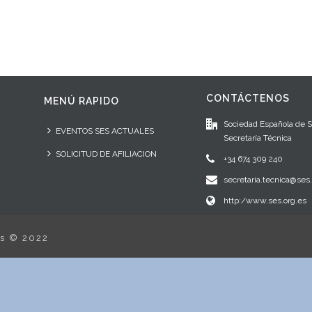
CONTÁCTENOS
MENÚ RAPIDO
Sociedad Española de 
EVENTOS SES ACTUALES
Secretaría Técnica
SOLICITUD DE AFILIACION
+34 674 309 240
secretaria.tecnica@ses.
http:/www.ses.org.es
os © 2022