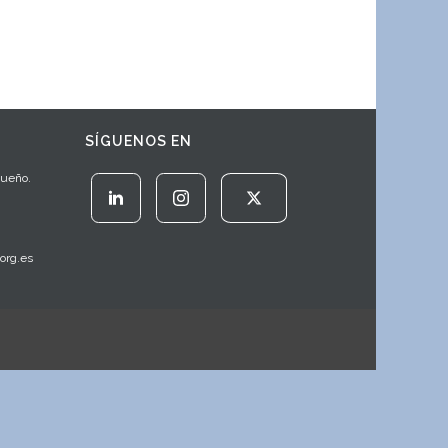
SÍGUENOS EN
Sueño.
org.es