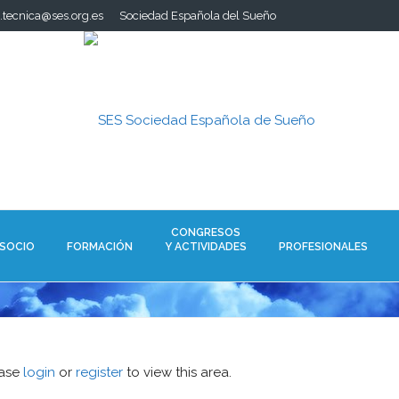
a.tecnica@ses.org.es
Sociedad Española del Sueño
CONGRESOS
 SOCIO
FORMACIÓN
Y ACTIVIDADES
PROFESIONALES
ease
login
or
register
to view this area.