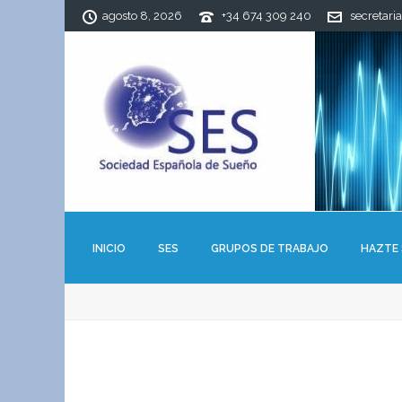
agosto 8, 2026
+34 674 309 240
secretari
INICIO
SES
GRUPOS DE TRABAJO
HAZTE