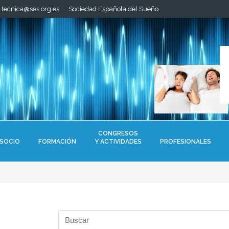
a.tecnica@ses.org.es
Sociedad Española del Sueño
CONGRESOS
 SOCIO
FORMACIÓN
Y ACTIVIDADES
PROFESIONALES