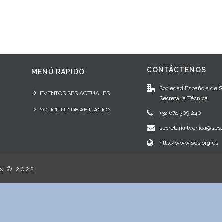
CONTÁCTENOS
MENÚ RAPIDO
Sociedad Española de 
EVENTOS SES ACTUALES
Secretaría Técnica
SOLICITUD DE AFILIACION
+34 674 309 240
secretaria.tecnica@ses.
http:/www.ses.org.es
os © 2022