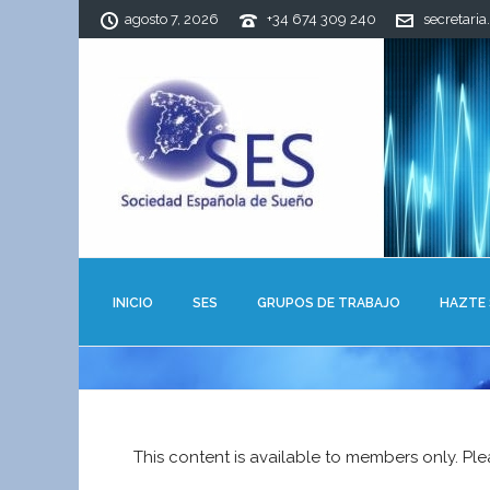
agosto 7, 2026
+34 674 309 240
secretaria
INICIO
SES
GRUPOS DE TRABAJO
HAZTE
This content is available to members only. Pl