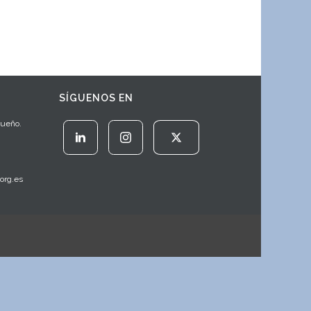
SÍGUENOS EN
Sueño.
org.es