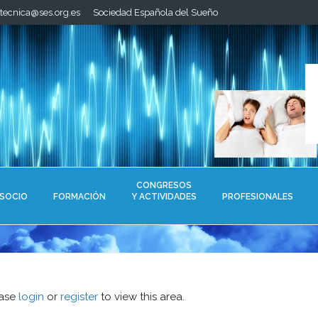
.tecnica@ses.org.es
Sociedad Española del Sueño
CONGRESOS
 SOCIO
FORMACIÓN
Y ACTIVIDADES
PROFESIONALES
ease
login
or
register
to view this area.