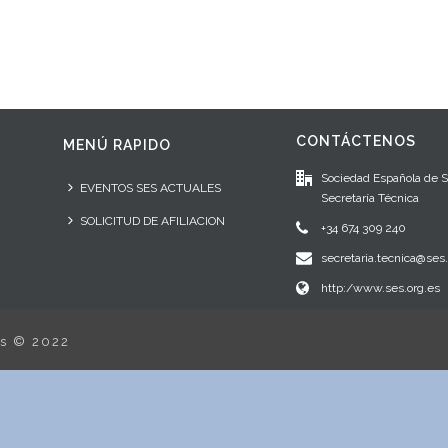
CONTÁCTENOS
MENÚ RAPIDO
Sociedad Española de 
EVENTOS SES ACTUALES
Secretaría Técnica
SOLICITUD DE AFILIACION
+34 674 309 240
secretaria.tecnica@ses.
http:/www.ses.org.es
os © 2022