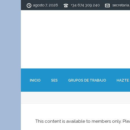
agosto 7, 2026
+34 674 309 240
secretaria
INICIO
SES
GRUPOS DE TRABAJO
HAZTE
This content is available to members only. Pl