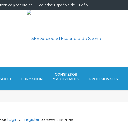
.tecnica@ses.org.es
Sociedad Española del Sueño
CONGRESOS
 SOCIO
FORMACIÓN
Y ACTIVIDADES
PROFESIONALES
ease
login
or
register
to view this area.