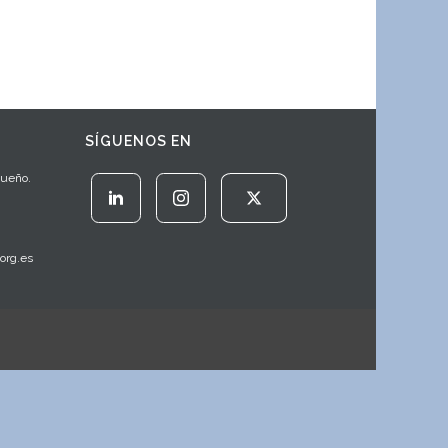
SÍGUENOS EN
Sueño.
org.es