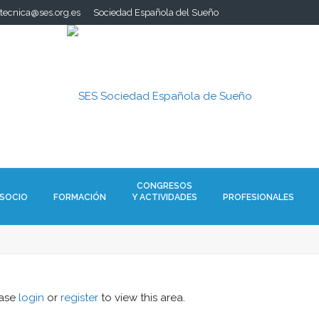
.tecnica@ses.org.es
Sociedad Española del Sueño
CONGRESOS
 SOCIO
FORMACIÓN
Y ACTIVIDADES
PROFESIONALES
ease
login
or
register
to view this area.