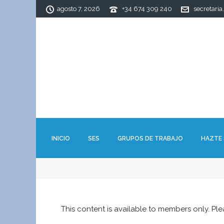
agosto 7, 2026
+34 674 309 240
secretaria
INICIO
SES
GRUPOS DE TRABAJO
HAZTE
This content is available to members only. Pl