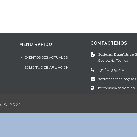
CONTÁCTENOS
MENÚ RAPIDO
Sociedad Española de 
EVENTOS SES ACTUALES
Secretaría Técnica
SOLICITUD DE AFILIACION
+34 674 309 240
secretaria.tecnica@ses.
http:/www.ses.org.es
os © 2022