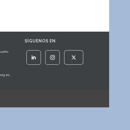
SÍGUENOS EN
Sueño.
org.es