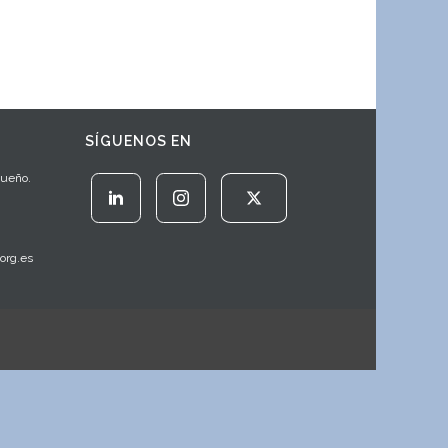
SÍGUENOS EN
Sueño.
org.es