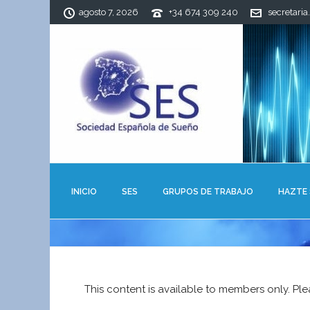
agosto 7, 2026
+34 674 309 240
secretaria
INICIO
SES
GRUPOS DE TRABAJO
HAZTE
This content is available to members only. Pl