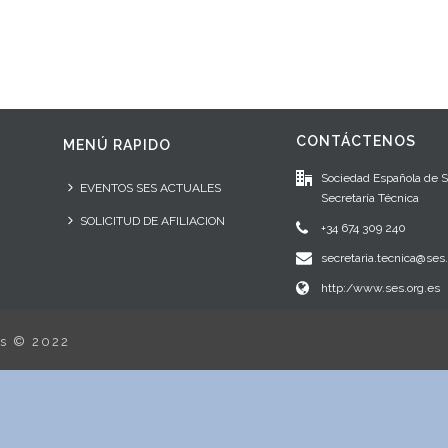
CONTÁCTENOS
MENÚ RAPIDO
Sociedad Española de 
EVENTOS SES ACTUALES
Secretaría Técnica
SOLICITUD DE AFILIACION
+34 674 309 240
secretaria.tecnica@ses.
http:/www.ses.org.es
os © 2022