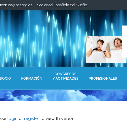
.tecnica@ses.org.es
Sociedad Española del Sueño
CONGRESOS
 SOCIO
FORMACIÓN
Y ACTIVIDADES
PROFESIONALES
ease
login
or
register
to view this area.