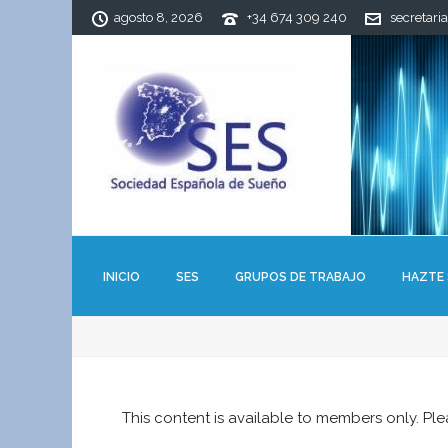
agosto 8, 2026
+34 674 309 240
secretari
INICIO
SES
GRUPOS DE TRABAJO
HAZTE
This content is available to members only. Pl