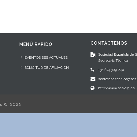
CONTÁCTENOS
MENÚ RAPIDO
Sociedad Española de 
EVENTOS SES ACTUALES
Secretaría Técnica
SOLICITUD DE AFILIACION
+34 674 309 240
secretaria.tecnica@ses.
http:/www.ses.org.es
os © 2022