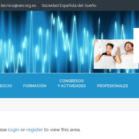
a.tecnica@ses.org.es
Sociedad Española del Sueño
CONGRESOS
 SOCIO
FORMACIÓN
Y ACTIVIDADES
PROFESIONALES
ease
login
or
register
to view this area.