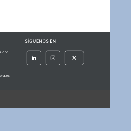
SÍGUENOS EN
Sueño.
org.es