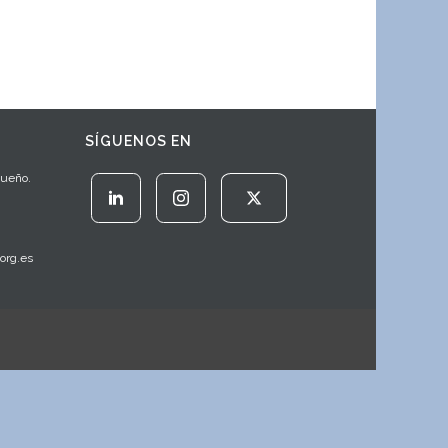
SÍGUENOS EN
Sueño.
org.es