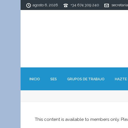
agosto 6, 2026
+34 674 309 240
secretari
INICIO
SES
GRUPOS DE TRABAJO
HAZTE
This content is available to members only. Pl