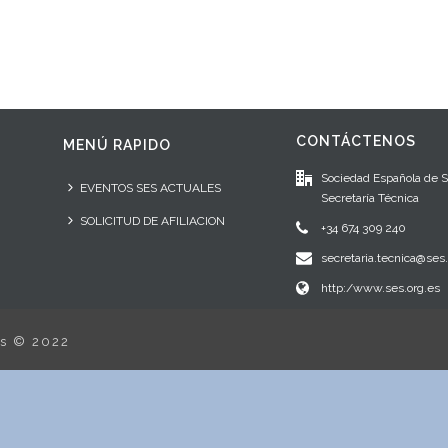
CONTÁCTENOS
MENÚ RAPIDO
Sociedad Española de 
EVENTOS SES ACTUALES
Secretaría Técnica
SOLICITUD DE AFILIACION
+34 674 309 240
secretaria.tecnica@ses.
http:/www.ses.org.es
os © 2022