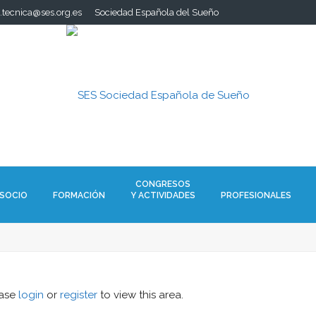
a.tecnica@ses.org.es
Sociedad Española del Sueño
CONGRESOS
 SOCIO
FORMACIÓN
Y ACTIVIDADES
PROFESIONALES
ease
login
or
register
to view this area.