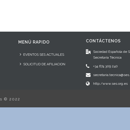
CONTÁCTENOS
MENÚ RAPIDO
Sociedad Española de 
EVENTOS SES ACTUALES
Secretaría Técnica
SOLICITUD DE AFILIACION
+34 674 309 240
secretaria.tecnica@ses.
http:/www.ses.org.es
os © 2022