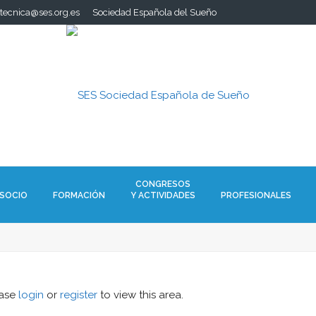
.tecnica@ses.org.es
Sociedad Española del Sueño
CONGRESOS
 SOCIO
FORMACIÓN
Y ACTIVIDADES
PROFESIONALES
ease
login
or
register
to view this area.