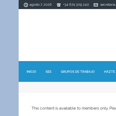
agosto 7, 2026
+34 674 309 240
secretaria
INICIO
SES
GRUPOS DE TRABAJO
HAZTE
This content is available to members only. Pl