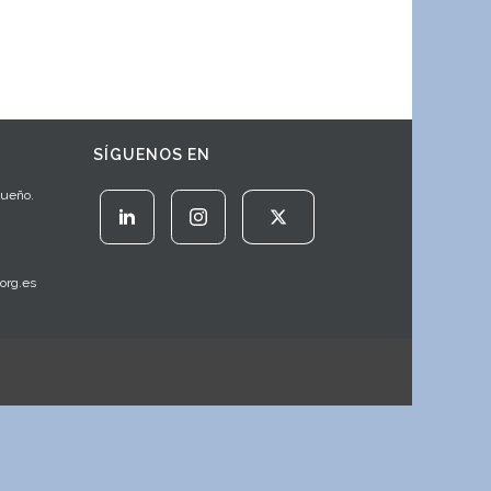
SÍGUENOS EN
Sueño.
org.es