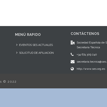
CONTÁCTENOS
MENÚ RAPIDO
Sociedad Española de 
EVENTOS SES ACTUALES
Secretaría Técnica
SOLICITUD DE AFILIACION
+34 674 309 240
secretaria.tecnica@ses.
http:/www.ses.org.es
os © 2022