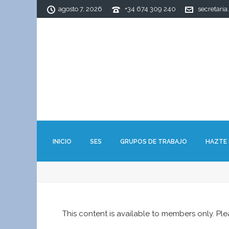
agosto 7, 2026
+34 674 309 240
secretaria
INICIO
SES
GRUPOS DE TRABAJO
HAZTE
This content is available to members only. Pl