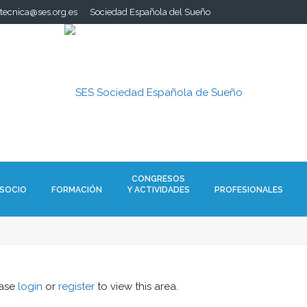
.tecnica@ses.org.es
Sociedad Española del Sueño
CONGRESOS
 SOCIO
FORMACIÓN
Y ACTIVIDADES
PROFESIONALES
ease
login
or
register
to view this area.