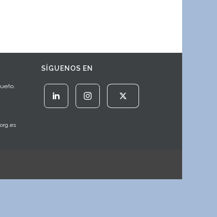
SÍGUENOS EN
Sueño.
org.es