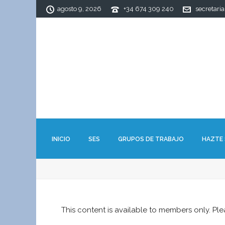
agosto 9, 2026
+34 674 309 240
secretari
INICIO
SES
GRUPOS DE TRABAJO
HAZTE
This content is available to members only. Pl