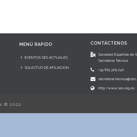
CONTÁCTENOS
MENÚ RAPIDO
Sociedad Española de 
EVENTOS SES ACTUALES
Secretaría Técnica
SOLICITUD DE AFILIACION
+34 674 309 240
secretaria.tecnica@ses.
http:/www.ses.org.es
os © 2022