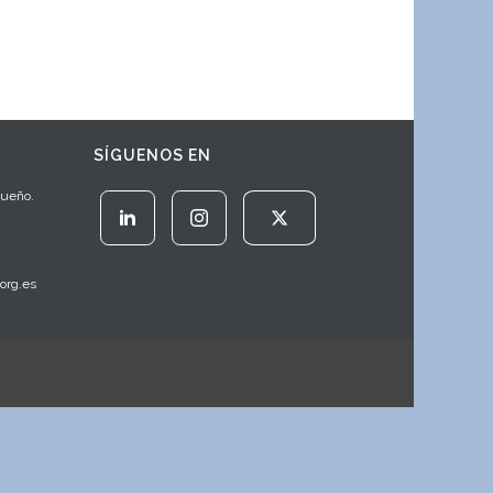
SÍGUENOS EN
Sueño.
org.es