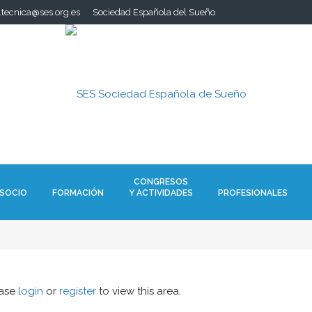
a.tecnica@ses.org.es
Sociedad Española del Sueño
CONGRESOS
 SOCIO
FORMACIÓN
Y ACTIVIDADES
PROFESIONALES
ease
login
or
register
to view this area.