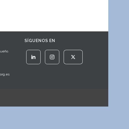
SÍGUENOS EN
Sueño.
org.es