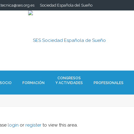
a.tecnica@ses.org.es
Sociedad Española del Sueño
CONGRESOS
 SOCIO
FORMACIÓN
Y ACTIVIDADES
PROFESIONALES
ease
login
or
register
to view this area.