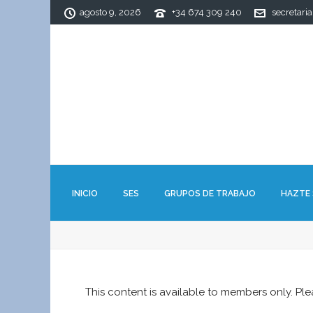
agosto 9, 2026
+34 674 309 240
secretari
INICIO
SES
GRUPOS DE TRABAJO
HAZTE
This content is available to members only. Pl