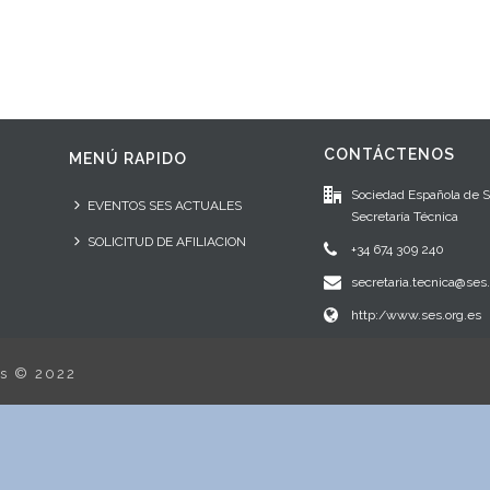
CONTÁCTENOS
MENÚ RAPIDO
Sociedad Española de 
EVENTOS SES ACTUALES
Secretaría Técnica
SOLICITUD DE AFILIACION
+34 674 309 240
secretaria.tecnica@ses.
http:/www.ses.org.es
os © 2022